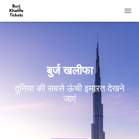
टॉ
ग
ल
मे
नू
बुर्ज खलीफा
दुनिया की सबसे ऊंची इमारत देखने
जाएं