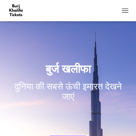
टॉ
ग
ल
मे
नू
बुर्ज खलीफा
दुनिया की सबसे ऊंची इमारत देखने
जाएं