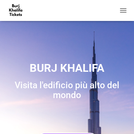
N
A
V
I
G
A
Z
I
O
BURJ KHALIFA
N
E
T
Visita l'edificio più alto del
O
G
mondo
G
L
E