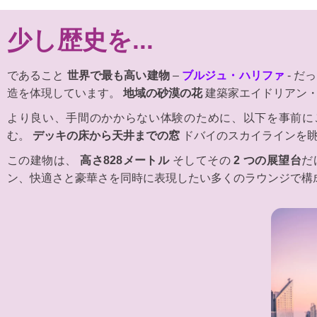
少し歴史を...
であること
世界で最も高い建物
–
ブルジュ・ハリファ
- だ
造を体現しています。
地域の砂漠の花
建築家エイドリアン・
より良い、手間のかからない体験のために、以下を事前に
む。
デッキの床から天井までの窓
ドバイのスカイラインを
この建物は、
高さ828メートル
そしてその
2 つの展望台
だ
ン、快適さと豪華さを同時に表現したい多くのラウンジで構