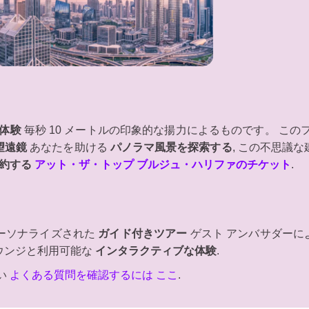
な体験
毎秒 10 メートルの印象的な揚力によるものです。 この
望遠鏡
あなたを助ける
パノラマ風景を探索する
, この不思議
約する
アット・ザ・トップ ブルジュ・ハリファのチケット
.
パーソナライズされた
ガイド付きツアー
ゲスト アンバサダーによ
ウンジと利用可能な
インタラクティブな体験
.
い
よくある質問を確認するには ここ
.