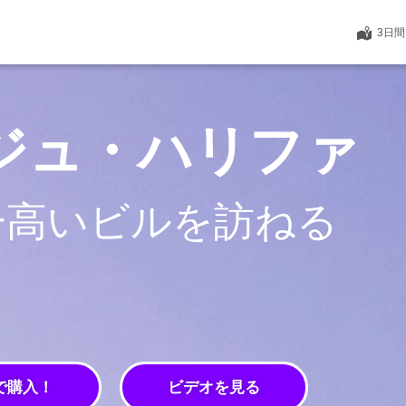
3日
ジュ・ハリファ
一高いビルを訪ねる
で購入！
ビデオを見る