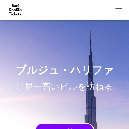
ナ
ビ
ゲ
ー
シ
ョ
ン
を
切
り
ブルジュ・ハリファ
替
え
世界一高いビルを訪ねる