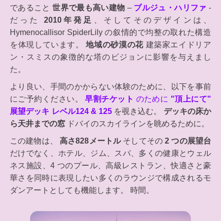
であること
世界で最も高い建物
–
ブルジュ・ハリファ
-
だった
2010年発足
、そしてそのデザインは、
Hymenocallisor SpiderLily の叙情的で均整の取れた構造
を体現しています。
地域の砂漠の花
建築家エイドリア
ン・スミスの象徴的な塔のビジョンに影響を与えまし
た。
より良い、手間のかからない体験のために、以下を事前
にご予約ください。
早割チケット
のために
"頂上にて"
展望デッキ レベル124 & 125
を覗き込む。
デッキの床か
ら天井までの窓
ドバイのスカイラインを眺めるために。
この建物は、
高さ828メートル
そしてその
2 つの展望台
だけでなく、ホテル、ジム、スパ、多くの健康とウェル
ネス施設、4 つのプール、高級レストラン、快適さと豪
華さを同時に表現したい多くのラウンジで構成されるモ
ダンアートとしても機能します。 時間。