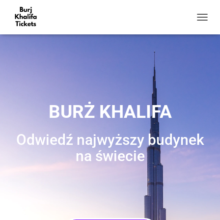
P
R
Z
E
Ł
Ą
C
Z
N
BURŻ KHALIFA
A
W
I
Odwiedź najwyższy budynek
G
A
na świecie
C
J
Ę