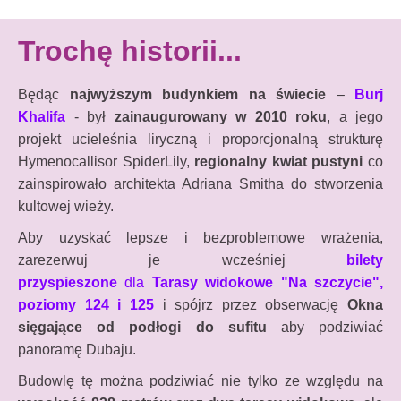
Trochę historii...
Będąc
najwyższym budynkiem na świecie
–
Burj
Khalifa
- był
zainaugurowany w 2010 roku
, a jego
projekt ucieleśnia liryczną i proporcjonalną strukturę
Hymenocallisor SpiderLily,
regionalny kwiat pustyni
co
zainspirowało architekta Adriana Smitha do stworzenia
kultowej wieży.
Aby uzyskać lepsze i bezproblemowe wrażenia,
zarezerwuj je wcześniej
bilety
przyspieszone
dla
Tarasy widokowe "Na szczycie",
poziomy 124 i 125
i spójrz przez obserwację
Okna
sięgające od podłogi do sufitu
aby podziwiać
panoramę Dubaju.
Budowlę tę można podziwiać nie tylko ze względu na