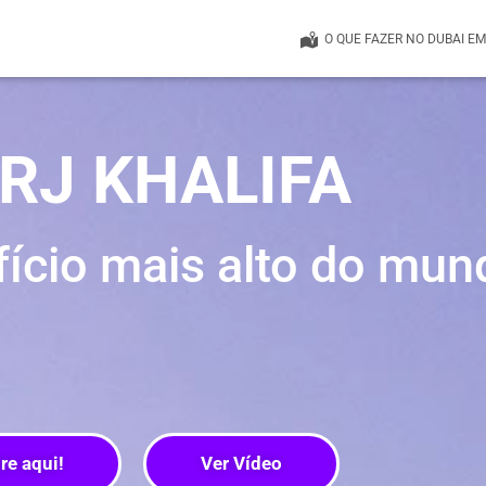
O QUE FAZER NO DUBAI EM
RJ KHALIFA
ifício mais alto do mu
e aqui!
Ver Vídeo