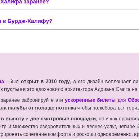
-Халифа заранее?
ы в Бурдж-Халифу?
фа
- был
открыт в 2010 году
, а его дизайн воплощает л
к пустыни
это вдохновило архитектора Адриана Смита на 
 заранее забронируйте эти
ускоренные билеты
для
Обз
на палубы от пола до потолка
чтобы полюбоваться гориз
 в высоту
и
две смотровые площадки
, но и как произв
ентр и множество оздоровительных и велнес-услуг, четыре 
стрировать сочетание комфорта и роскоши одновременно. в