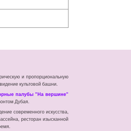
ирическую и пропорциональную
видение культовой башни.
орные палубы "На вершине"
онтом Дубая.
едение современного искусства,
бассейна, ресторан изысканной
ремя.