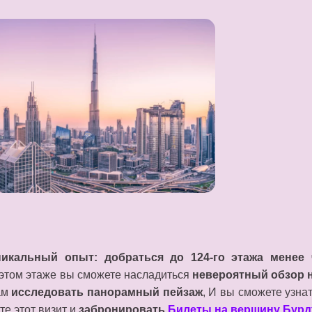
никальный опыт: добраться до 124-го этажа менее 
 этом этаже вы сможете насладиться
невероятный обзор н
ам
исследовать панорамный пейзаж
, И вы сможете узнат
те этот визит и
забронировать
Билеты на вершину Бур