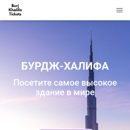
П
Е
Р
Е
К
Л
Ю
Ч
И
БУРДЖ-ХАЛИФА
Т
Ь
Н
Посетите самое высокое
А
В
здание в мире
И
Г
А
Ц
И
Ю