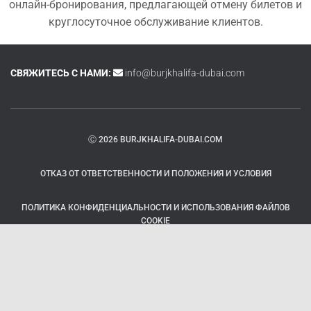
онлайн-бронирования, предлагающей отмену билетов и
круглосуточное обслуживание клиентов.
СВЯЖИТЕСЬ С НАМИ:
info@burjkhalifa-dubai.com
Ⓒ 2026 BURJKHALIFA-DUBAI.COM
ОТКАЗ ОТ ОТВЕТСТВЕННОСТИ И ПОЛОЖЕНИЯ И УСЛОВИЯ
ПОЛИТИКА КОНФИДЕНЦИАЛЬНОСТИ И ИСПОЛЬЗОВАНИЯ ФАЙЛОВ
COOKIE
Гестия | Разработано
ThemeIsle