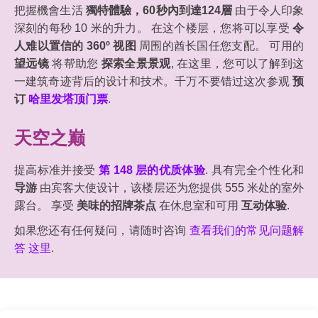
把握機會生活
獨特體驗，60秒內到達124層
由于令人印象
深刻的每秒 10 米的升力。 在这个楼层，您将可以享受
令
人难以置信的 360º 视图
周围的酋长国任您支配。 可用的
望远镜
将帮助您
探索全景景观
, 在这里，您可以了解到这
一建筑奇迹背后的设计和技术。千万不要错过这次参观
预
订
哈里发塔顶门票
.
天空之巅
提高标准并接受
第 148 层的优质体验
. 具有完全个性化和
导游
由宾客大使设计，该楼层还为您提供 555 米处的室外
露台。 享受
美味的招牌茶点
在休息室和可用
互动体验
.
如果您还有任何疑问，请随时咨询
查看我们的常见问题解
答 这里
.