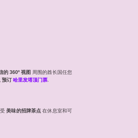
的 360º 视图
周围的酋长国任您
观
预订
哈里发塔顶门票
.
享受
美味的招牌茶点
在休息室和可