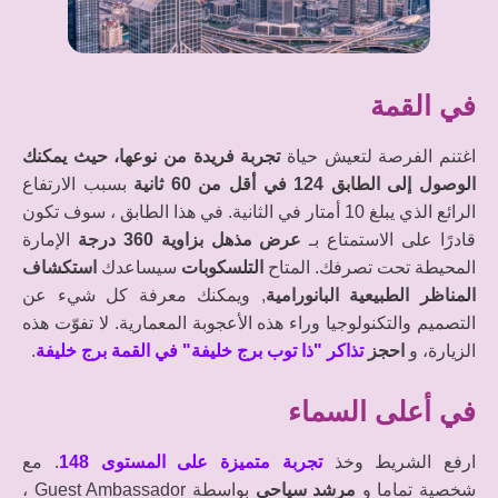
في القمة
اغتنم الفرصة لتعيش حياة
تجربة فريدة من نوعها، حيث يمكنك
الوصول إلى الطابق 124 في أقل من 60 ثانية
بسبب الارتفاع
الرائع الذي يبلغ 10 أمتار في الثانية. في هذا الطابق ، سوف تكون
قادرًا على الاستمتاع بـ
عرض مذهل بزاوية 360 درجة
الإمارة
المحيطة تحت تصرفك. المتاح
التلسكوبات
سيساعدك
استكشاف
المناظر الطبيعية البانورامية
, ويمكنك معرفة كل شيء عن
التصميم والتكنولوجيا وراء هذه الأعجوبة المعمارية. لا تفوّت هذه
الزيارة، و
احجز
تذاكر "ذا توب برج خليفة" في القمة برج خليفة
.
في أعلى السماء
ارفع الشريط وخذ
تجربة متميزة على المستوى 148
. مع
شخصية تماما و
مرشد سياحي
بواسطة Guest Ambassador ،