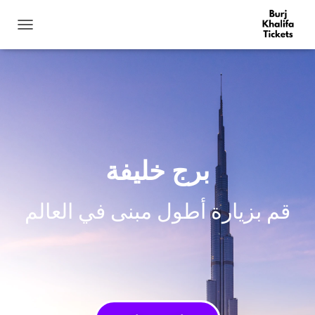
ت
ب
د
ي
ل
ا
ل
ت
ن
ق
برج خليفة
ل
قم بزيارة أطول مبنى في العالم