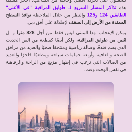
للحصول على تجربة أفضل وخالية من المتاعب، احجز مسبقاً
هذه
تذاكر المسار السريع
لـ
طوابق المراقبة "في الأعلى"
الطابقين 124 و125
والنظر من خلال الملاحظة
نوافذ السطح
الممتدة من الأرض إلى السقف
لإطلالة على أفق دبي.
يمكن الإعجاب بهذا المبنى ليس فقط من أجل
828 مترا
و ال
اثنين من طوابق المراقبة
، ولكن أيضًا كقطعة من الفن الحديث
الذي يضم فندقًا وصالة رياضية ومنتجعًا صحيًا والعديد من مرافق
الصحة والعافية وأربعة حمامات سباحة ومطعمًا فاخرًا والعديد
من الصالات التي ترغب في إظهار مزيج من الراحة والرفاهية
في نفس الوقت وقت.