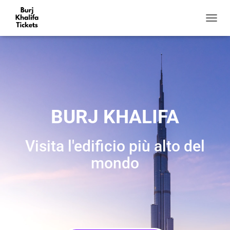
N
A
V
I
G
A
Z
I
O
BURJ KHALIFA
N
E
T
Visita l'edificio più alto del
O
G
mondo
G
L
E