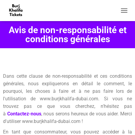
D
É
P
Avis de non-responsabilité et
L
conditions générales
I
E
R
L
A
N
A
Dans cette clause de non-responsabilité et ces conditions
V
générales, nous expliquerons en détail le comment, le
I
G
pourquoi, les choses à faire et à ne pas faire lors de
A
l'utilisation de www.burjkhalifa-dubai.com.
Si vous ne
T
trouvez pas ce que vous cherchez, n'hésitez pas
I
O
à
Contactez-nous
, nous serons heureux de vous aider. Merci
N
d'utiliser www.burjkhalifa-dubai.com !
En tant que consommateur, vous pouvez accéder à la